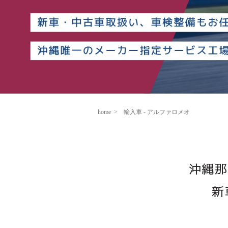
home
輸入車 - アルファロメオ
沖縄那
新