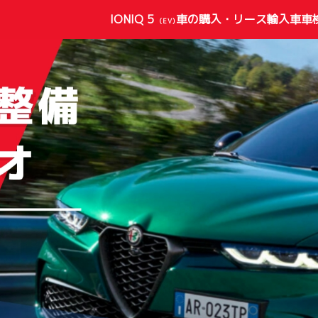
IONIQ 5
車の購入・リース
輸入車
車
(EV)